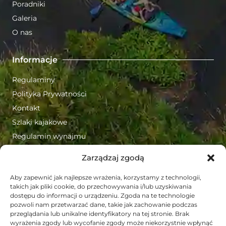
Poradniki
Galeria
O nas
Informacje
Regulaminy
Polityka Prywatności
Kontakt
Szlaki kajakowe
Regulamin wynajmu
Zarządzaj zgodą
Naszę podstawowe informacje
Aby zapewnić jak najlepsze wrażenia, korzystamy z technologii,
FORMULARZ KONTAKTOWY
takich jak pliki cookie, do przechowywania i/lub uzyskiwania
dostępu do informacji o urządzeniu. Zgoda na te technologie
pozwoli nam przetwarzać dane, takie jak zachowanie podczas
Wynajemkajakow.pl OW Suchany
przeglądania lub unikalne identyfikatory na tej stronie. Brak
ul. Turystyczna 5 42-120 Władysławów
wyrażenia zgody lub wycofanie zgody może niekorzystnie wpłynąć