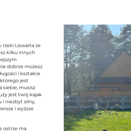
rzeki Liswarta ze
sz kilku innych
iejszym
wnie dobrze możesz
ugości i kształcie
 którego jest
 siebie, musisz
uży jest twój kajak
i niezbyt silny,
zersze i wyższe
sze ostrze ma