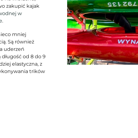
wo zakupić kajak
 wodnej w
e
.
nieco mniej
ią. Są również
ia uderzeń
 długość od 8 do 9
ziej elastyczna, z
ykonywania trików