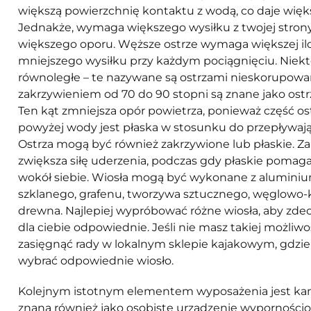
większą powierzchnię kontaktu z wodą, co daje więk
Jednakże, wymaga większego wysiłku z twojej stro
większego oporu. Węższe ostrze wymaga większej iloś
mniejszego wysiłku przy każdym pociągnięciu. Niektó
równoległe – te nazywane są ostrzami nieskorupowan
zakrzywieniem od 70 do 90 stopni są znane jako ost
Ten kąt zmniejsza opór powietrza, ponieważ część ost
powyżej wody jest płaska w stosunku do przepływaj
Ostrza mogą być również zakrzywione lub płaskie. Z
zwiększa siłę uderzenia, podczas gdy płaskie poma
wokół siebie. Wiosła mogą być wykonane z alumini
szklanego, grafenu, tworzywa sztucznego, węglowo-
drewna. Najlepiej wypróbować różne wiosła, aby zdec
dla ciebie odpowiednie. Jeśli nie masz takiej możliw
zasięgnąć rady w lokalnym sklepie kajakowym, gdzi
wybrać odpowiednie wiosło.
Kolejnym istotnym elementem wyposażenia jest kam
znana również jako osobiste urządzenie wypornościo