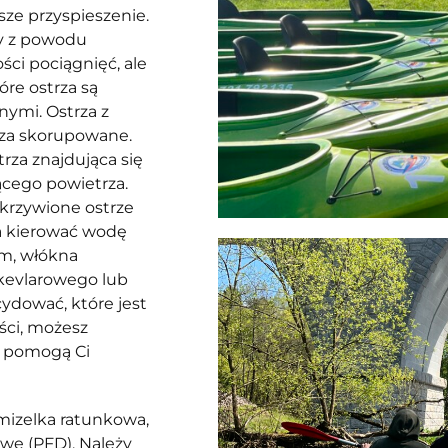
sze przyspieszenie.
ny z powodu
ci pociągnięć, ale
re ostrza są
ymi. Ostrza z
rza skorupowane.
rza znajdująca się
ącego powietrza.
akrzywione ostrze
ga kierować wodę
um, włókna
kevlarowego lub
ydować, które jest
ości, możesz
e pomogą Ci
izelka ratunkowa,
we (PFD). Należy