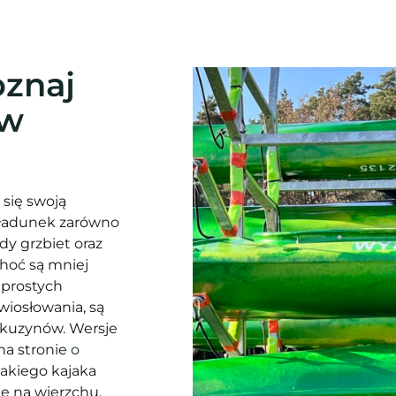
oznaj
ów
 się swoją
 ładunek zarówno
dy grzbiet oraz
hoć są mniej
 prostych
iosłowania, są
 kuzynów. Wersje
na stronie
o
takiego kajaka
ie na wierzchu,