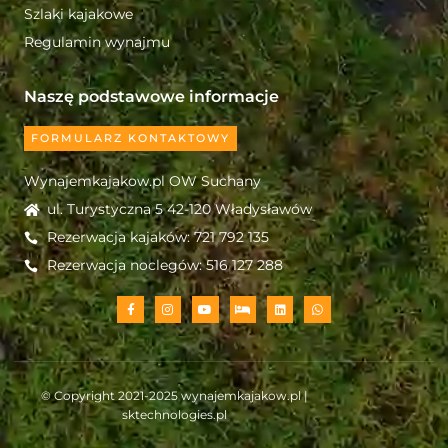
Szlaki kajakowe
Regulamin wynajmu
Naszę podstawowe informacje
FORMULARZ KONTAKTOWY
Wynajemkajakow.pl OW Suchany
ul. Turystyczna 5 42-120 Władysławów
Rezerwacja kajaków: 721 792 135
Rezerwacja noclegów: 516 127 288
© Copyright 2021-2025
wynajemkajakow.pl
|
sktechnologies.pl