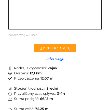
Zobacz trasę w Traseo
POBIERZ MAPĘ
Informacje
Rodzaj aktywności:
kajak
Dystans:
12,1 km
Przewyższenia:
12,07 m
Stopień trudności:
Średni
Przybliżony czas spływu:
3-4h
Suma podejść:
66,15 m
Suma zejść:
75,25 m