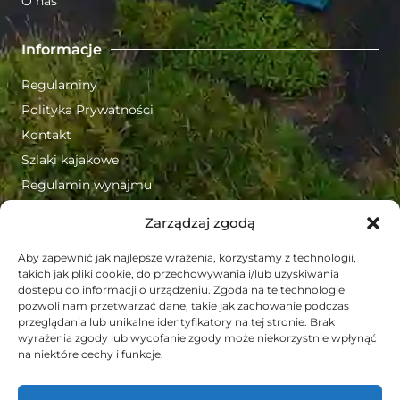
O nas
Informacje
Regulaminy
Polityka Prywatności
Kontakt
Szlaki kajakowe
Regulamin wynajmu
Zarządzaj zgodą
Naszę podstawowe informacje
Aby zapewnić jak najlepsze wrażenia, korzystamy z technologii,
FORMULARZ KONTAKTOWY
takich jak pliki cookie, do przechowywania i/lub uzyskiwania
dostępu do informacji o urządzeniu. Zgoda na te technologie
pozwoli nam przetwarzać dane, takie jak zachowanie podczas
Wynajemkajakow.pl OW Suchany
przeglądania lub unikalne identyfikatory na tej stronie. Brak
ul. Turystyczna 5 42-120 Władysławów
wyrażenia zgody lub wycofanie zgody może niekorzystnie wpłynąć
na niektóre cechy i funkcje.
Rezerwacja kajaków: 721 792 135
Rezerwacja noclegów: 516 127 288